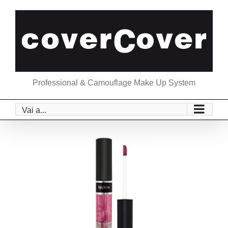
Salta
al
contenuto
Professional & Camouflage Make Up System
Vai a...