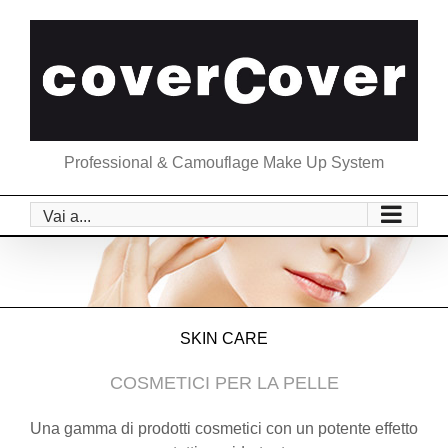
Salta
al
contenuto
Professional & Camouflage Make Up System
Vai a...
SKIN CARE
COSMETICI PER LA PELLE
Una gamma di prodotti cosmetici con un potente effetto