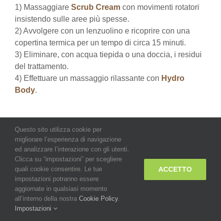
1) Massaggiare
Scrub Cream
con movimenti rotatori
insistendo sulle aree più spesse.
2) Avvolgere con un lenzuolino e ricoprire con una
copertina termica per un tempo di circa 15 minuti.
3) Eliminare, con acqua tiepida o una doccia, i residui
del trattamento.
4) Effettuare un massaggio rilassante con
Hydro
Body
.
IL RILASSAMENTO CUTANEO
Questo sito utilizza cookie per
migliorare l’esperienza di navigazione
1) Massaggiare con
Scrub Cream
l’area da trattare.
ed analizzare l’interazione con gli utenti.
Clicca su “impostazioni” per scegliere
Asportare con acqua tiepida.
ACCETTO
quali cookie consentire. Le tue
2) Applicare
Dren Oil
, seguendo il percorso dei gangli
impostazioni potranno essere
linfatici, con movimenti circolari leggeri.
aggiornate in qualsiasi momento
3) Applicare
Elisir TNF
con un leggero massaggio fino
all’interno della nostra
Cookie Policy
.
ad assorbimento.
Impostazioni
4) Procedere con il bendaggio a freddo. In alternativa