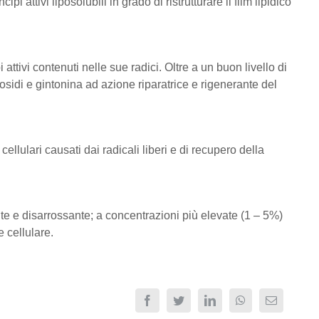
i attivi liposolubili in grado di ristrutturare il film lipidico
attivi contenuti nelle sue radici. Oltre a un buon livello di
osidi e gintonina ad azione riparatrice e rigenerante del
ellulari causati dai radicali liberi e di recupero della
te e disarrossante; a concentrazioni più elevate (1 – 5%)
 cellulare.
Facebook
Twitter
LinkedIn
WhatsApp
Email