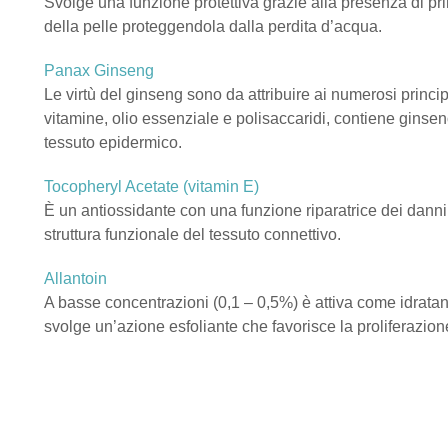
Svolge una funzione protettiva grazie alla presenza di princip
della pelle proteggendola dalla perdita d’acqua.
Panax Ginseng
Le virtù del ginseng sono da attribuire ai numerosi principi 
vitamine, olio essenziale e polisaccaridi, contiene ginsen
tessuto epidermico.
Tocopheryl Acetate (vitamin E)
È un antiossidante con una funzione riparatrice dei danni c
struttura funzionale del tessuto connettivo.
Allantoin
A basse concentrazioni (0,1 – 0,5%) è attiva come idratan
svolge un’azione esfoliante che favorisce la proliferazione