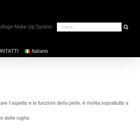
Cerca
uflage Make Up System
per:
NTATTI
Italiano
are l’aspetto e le funzioni della pelle, è rivolta soprattutto a
ne delle rughe.