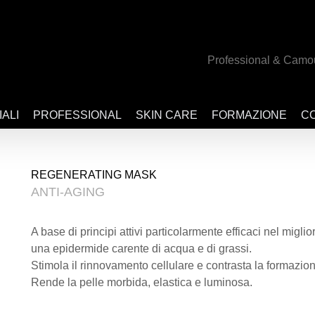
Professional & Camo
IALI
PROFESSIONAL
SKIN CARE
FORMAZIONE
CO
REGENERATING MASK
ANTI-AGING
A base di principi attivi particolarmente efficaci nel miglior
una epidermide carente di acqua e di grassi.
Stimola il rinnovamento cellulare e contrasta la formazio
Rende la pelle morbida, elastica e luminosa.