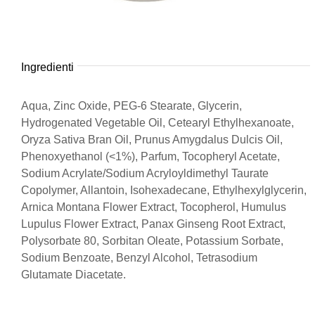
Ingredienti
Aqua, Zinc Oxide, PEG-6 Stearate, Glycerin,
Hydrogenated Vegetable Oil, Cetearyl Ethylhexanoate,
Oryza Sativa Bran Oil, Prunus Amygdalus Dulcis Oil,
Phenoxyethanol (<1%), Parfum, Tocopheryl Acetate,
Sodium Acrylate/Sodium Acryloyldimethyl Taurate
Copolymer, Allantoin, Isohexadecane, Ethylhexylglycerin,
Arnica Montana Flower Extract, Tocopherol, Humulus
Lupulus Flower Extract, Panax Ginseng Root Extract,
Polysorbate 80, Sorbitan Oleate, Potassium Sorbate,
Sodium Benzoate, Benzyl Alcohol, Tetrasodium
Glutamate Diacetate.