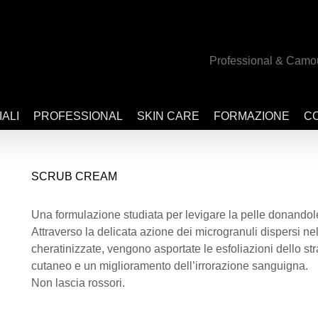
Professional & Camo
IALI
PROFESSIONAL
SKIN CARE
FORMAZIONE
CO
SCRUB CREAM
Una formulazione studiata per levigare la pelle donandole
Attraverso la delicata azione dei microgranuli dispersi n
cheratinizzate, vengono asportate le esfoliazioni dello st
cutaneo e un miglioramento dell’irrorazione sanguigna.
Non lascia rossori.