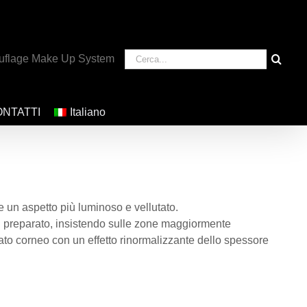
Cerca
uflage Make Up System
per:
NTATTI
Italiano
 un aspetto più luminoso e vellutato.
el preparato, insistendo sulle zone maggiormente
rato corneo con un effetto rinormalizzante dello spessore