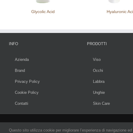
Glycolic Acid
Hyaluronic Ac
INFO
PRODOTTI
Azienda
Viso
Brand
Occhi
Privacy Policy
Labbra
Cookie Policy
Unghie
Contatti
Skin Care
Questo sito utilizza cookie per migliorare l’esperienza di navigazione ed 