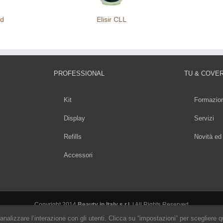
id
Elisir CLL
PROFESSIONAL
TU & COVE
Kit
Formazio
Display
Servizi
Refills
Novità ed
Accessori
Copyright 2014
Beauty in Italy s.r.l.
| All Rights Reserved
analizzare l’interazione con gli utenti. Clicca su “impostazioni” per scegliere 