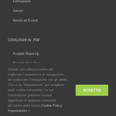
Formazione
Servizi
Novità ed Eventi
CATALOGHI IN .PDF
Prodotti Make-Up
Prodotti Skin Care
Questo sito utilizza cookie per
migliorare l’esperienza di navigazione
ed analizzare l’interazione con gli utenti.
Clicca su “impostazioni” per scegliere
ACCETTO
quali cookie consentire. Le tue
Copyright 2014
Beauty in Italy s.r.l.
| All Rights Reserved
impostazioni potranno essere
aggiornate in qualsiasi momento
all’interno della nostra
Cookie Policy
.
Facebook
LinkedIn
Email
Impostazioni