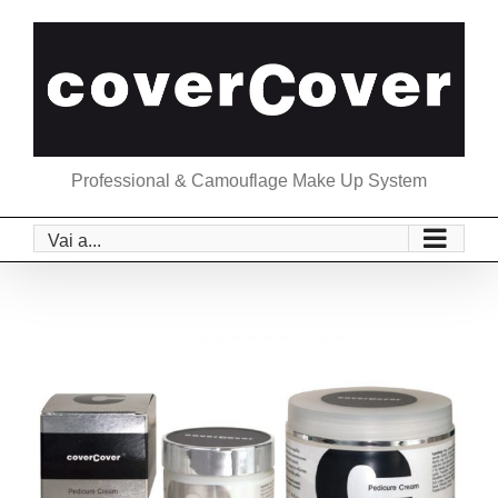
Salta
al
contenuto
Professional & Camouflage Make Up System
Vai a...