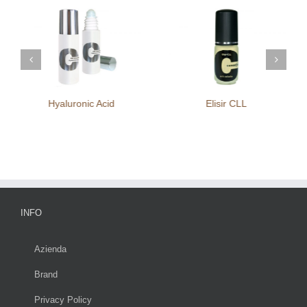
Hyaluronic Acid
Elisir CLL
INFO
Azienda
Brand
Privacy Policy