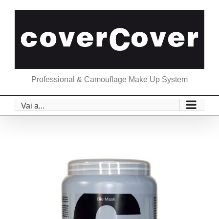
Salta
al
contenuto
Professional & Camouflage Make Up System
Vai a...