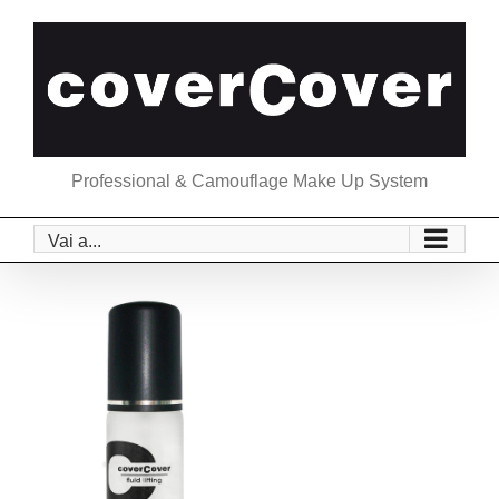
Salta
al
contenuto
Professional & Camouflage Make Up System
Vai a...