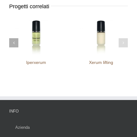
Progetti correlati
Iperxerum
Xerum lifting
INFO
Azienda