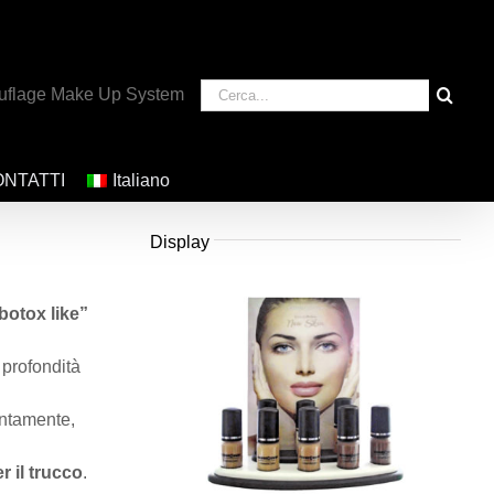
Cerca
uflage Make Up System
per:
NTATTI
Italiano
Display
“botox like”
profondità
intamente,
r il trucco
.