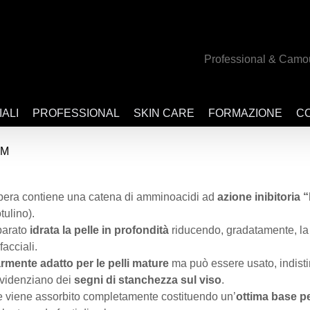
Professional & Camo
IALI
PROFESSIONAL
SKIN CARE
FORMAZIONE
CO
UM
 vipera contiene una catena di amminoacidi ad
azione inibitoria 
tulino).
parato
idrata la pelle in profondità
riducendo, gradatamente, la 
facciali.
rmente adatto per le pelli mature
ma può essere usato, indist
videnziano dei
segni di stanchezza sul viso
.
 viene assorbito completamente costituendo un’
ottima base pe