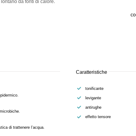
ontano da fonti di calore.
co
Caratteristiche
tonificante
epidermico.
levigante
antirughe
imicrobiche.
effetto tensore
tica di trattenere l’acqua.