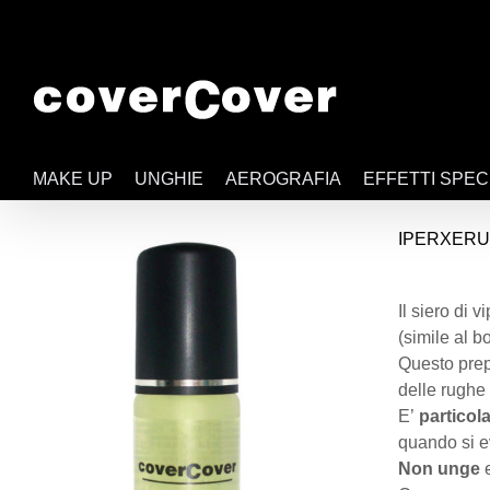
Salta
al
contenuto
MAKE UP
UNGHIE
AEROGRAFIA
EFFETTI SPEC
IPERXER
Il siero di
(simile al bo
Questo pre
delle rughe 
E’
particola
quando si e
Non unge
e