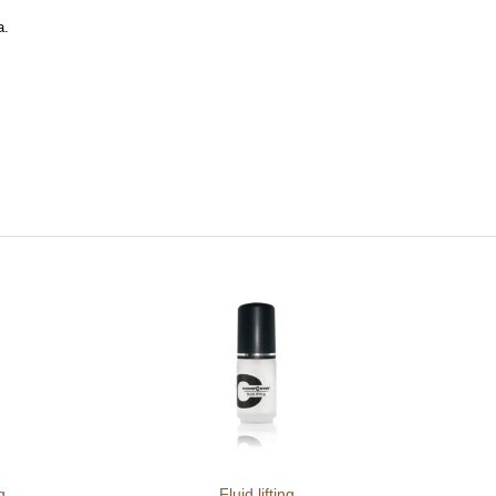
a.
g
Fluid lifting