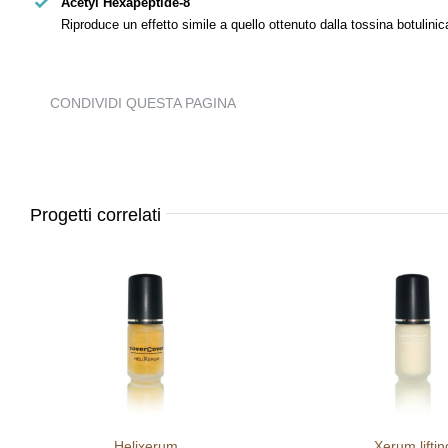
Acetyl Hexapeptide-8
Riproduce un effetto simile a quello ottenuto dalla tossina botulinic
CONDIVIDI QUESTA PAGINA
Progetti correlati
Helixerum
Xerum liftin